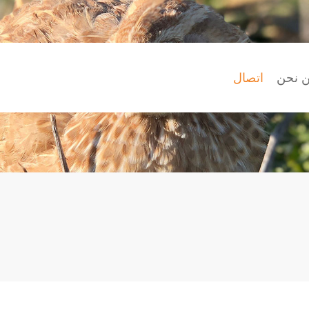
 item "offcanvas-col2" does
Sorry, item "offcanvas-co
not exist.
n
 نحن
اتصال