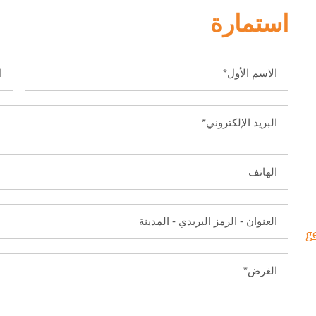
استمارة
g