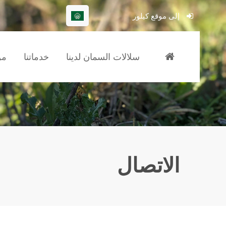
إلى موقع كيلور
l3" does
Sorry, item "offcanvas-col4" does
ot exist.
not exist.
سلالات السمان لدينا
خدماتنا
من
الاتصال