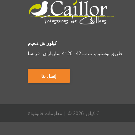
كيلور ش.ذ.م.م
طريق بوستين، ب ب 42- 4120 ساربازان- فرنسا
إتصل بنا
C كيلور 2026 © |
معلومات قانونيةe